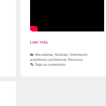
Leer más
Categorías
Miscelánea
,
Noticias
,
Orientación
académico profesional
,
Recursos
Deja un comentario