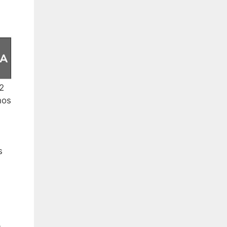
2
nos
s