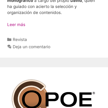
monográfico
a cargo del propio
David
, quien
ha guiado con acierto la selección y
organización de contenidos.
Leer más
Categorías
Revista
Deja un comentario