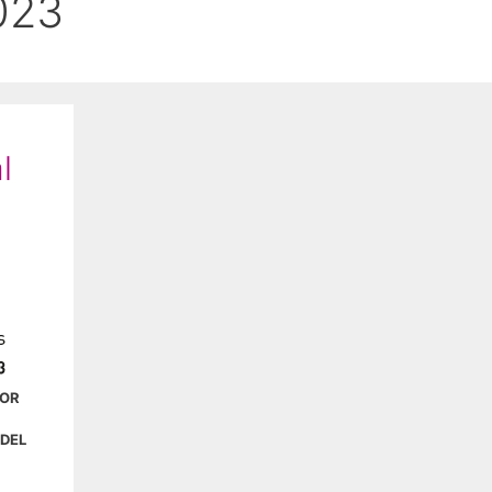
023
l
TOR
 DEL