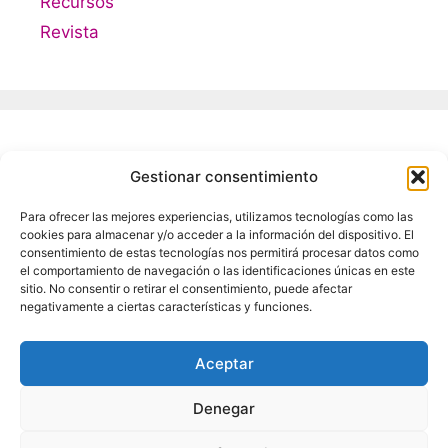
Recursos
Revista
Meta
Gestionar consentimiento
Para ofrecer las mejores experiencias, utilizamos tecnologías como las
Acceder
cookies para almacenar y/o acceder a la información del dispositivo. El
Feed de entradas
consentimiento de estas tecnologías nos permitirá procesar datos como
el comportamiento de navegación o las identificaciones únicas en este
Feed de comentarios
sitio. No consentir o retirar el consentimiento, puede afectar
negativamente a ciertas características y funciones.
WordPress.org
Aceptar
Denegar
AVISO LEGAL
Política de Privacidad