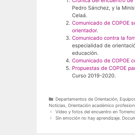
Crónica del encuentro de
Pedro Sánchez, y la Minis
Celaá.
Comunicado de COPOE sob
orientador
.
Comunicado contra la form
especialidad de orientació
educación.
Comunicado de COPOE cont
Propuestas de COPOE para
Curso 2019-2020.
Categorías
Departamentos de Orientación
,
Equipos
Noticias
,
Orientación académico profesion
Vídeo y fotos del encuentro en Torremo
Sin emoción no hay aprendizaje. Docum