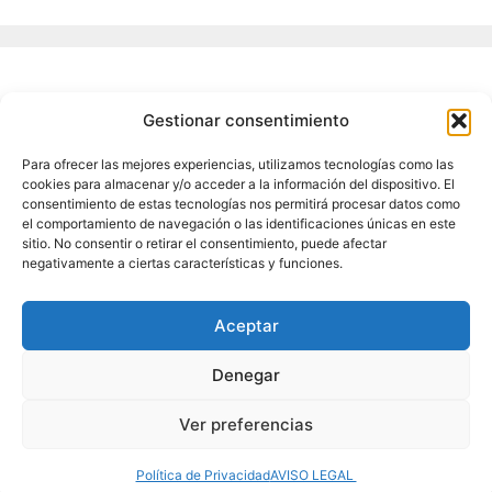
Meta
Gestionar consentimiento
Para ofrecer las mejores experiencias, utilizamos tecnologías como las
Acceder
cookies para almacenar y/o acceder a la información del dispositivo. El
Feed de entradas
consentimiento de estas tecnologías nos permitirá procesar datos como
el comportamiento de navegación o las identificaciones únicas en este
Feed de comentarios
sitio. No consentir o retirar el consentimiento, puede afectar
negativamente a ciertas características y funciones.
WordPress.org
Aceptar
Denegar
AVISO LEGAL
Política de Privacidad
Ver preferencias
© 2026 Asociación de Orientadores y Orientadoras de la
provincia de Málaga
Política de Privacidad
AVISO LEGAL